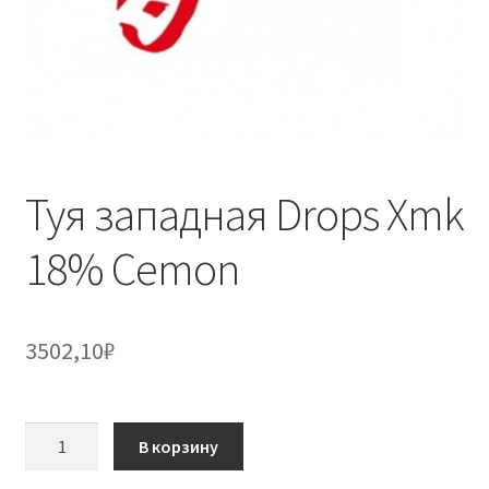
Туя западная Drops Xmk
18% Cemon
3502,10
₽
Количество
В корзину
товара
Туя