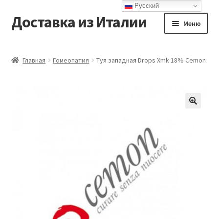
Русский
Доставка из Италии
Перейти
Перейти
Меню
к
к
навигации
содержимому
Главная
Главная
Гомеопатия
Туя западная Drops Xmk 18% Cemon
Доставка
Контакты
Корзина
Мой аккаунт
Оформление заказа