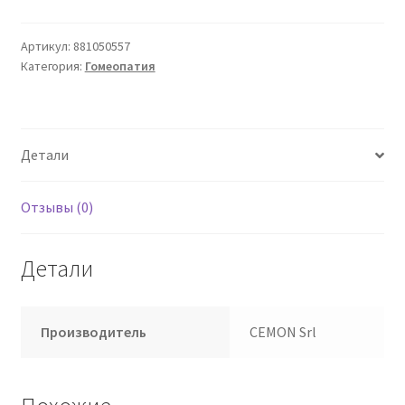
западная
Drops
Артикул:
881050557
Категория:
Гомеопатия
Xmk
18%
Cemon
Детали
Отзывы (0)
Детали
Производитель
CEMON Srl