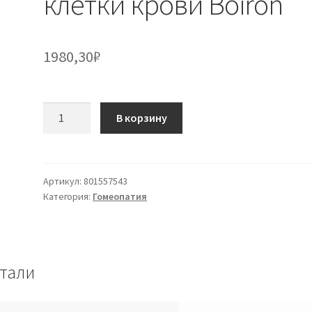
клетки крови Boiron
1980,30
₽
Количество
В корзину
товара
Сыворотка
De
Yersin
Артикул:
801557543
Категория:
Гомеопатия
30Ch
Одноразовые
клетки
крови
Boiron
тали