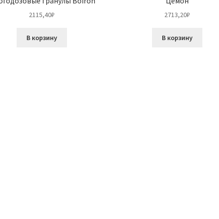
огодозовые гранулы Boiron
Цемон
2115,40
₽
2713,20
₽
В корзину
В корзину