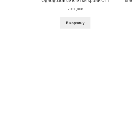
Однодозовые клетки крови OTI
Мн
2081,80
₽
В корзину