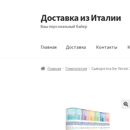
Доставка из Италии
Перейти
Перейти
к
к
Ваш персональный байер
навигации
содержимому
Главная
Доставка
Контакты
К
Главная
Доставка
Контакты
Корзина
Мой а
Главная
Гомеопатия
Сыворотка De Yersin