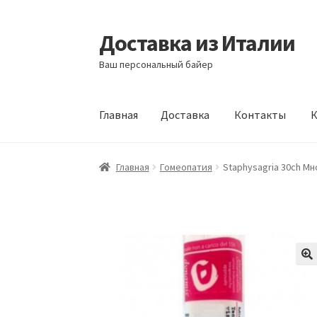
Доставка из Италии
Перейти
Перейти
к
к
Ваш персональный байер
навигации
содержимому
Главная
Доставка
Контакты
К
Главная
Доставка
Контакты
Корзина
Мой а
Главная
Гомеопатия
Staphysagria 30ch М