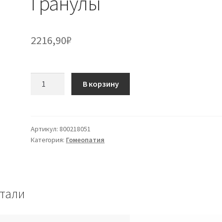
Гранулы
2216,90
₽
Количество
В корзину
товара
Staphysagria
30ch
Многодозовые
Артикул:
800218051
Категория:
Гомеопатия
Cemon
Гранулы
тали