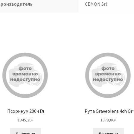
Производитель
CEMON Srl
Псоринум 200ч Гл
Рута Graveolens 4ch Gr
1845,20
₽
1878,80
₽
В корзину
В корзину