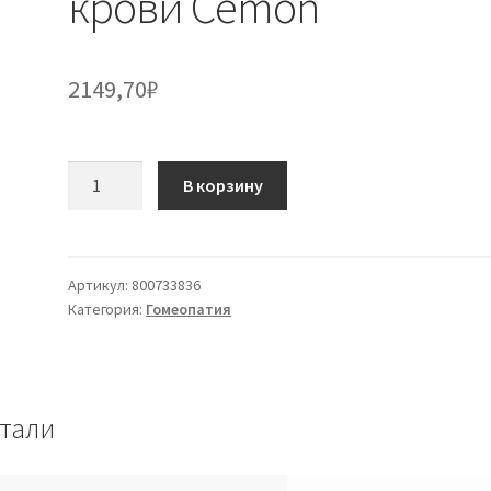
крови Cemon
2149,70
₽
Количество
В корзину
товара
Сепия
Off
12ch
Артикул:
800733836
Категория:
Гомеопатия
Одноразовые
клетки
крови
Cemon
тали