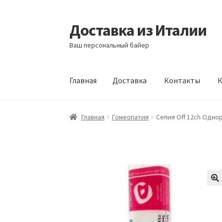
Доставка из Италии
Перейти
Перейти
к
к
Ваш персональный байер
навигации
содержимому
Главная
Доставка
Контакты
К
Главная
Доставка
Контакты
Корзина
Мой а
Главная
Гомеопатия
Сепия Off 12ch Одно