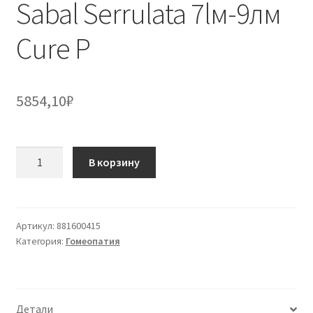
Sabal Serrulata 7lм-9лм
Cure P
5854,10
₽
Количество
В корзину
товара
Sabal
Serrulata
7lм-9лм
Артикул:
881600415
Категория:
Гомеопатия
Cure
P
Детали