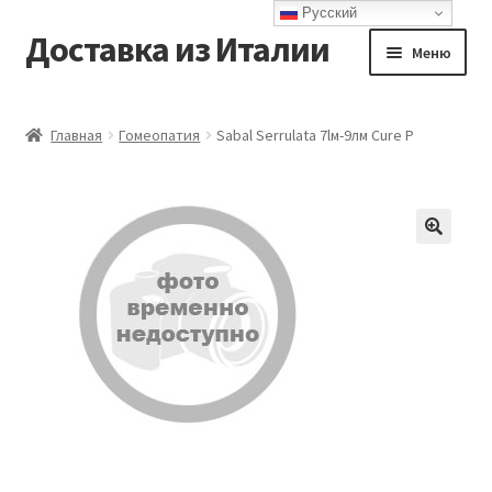
Русский
Доставка из Италии
Перейти
Перейти
Меню
к
к
навигации
содержимому
Главная
Главная
Гомеопатия
Sabal Serrulata 7lм-9лм Cure P
Доставка
Контакты
Корзина
Мой аккаунт
Оформление заказа