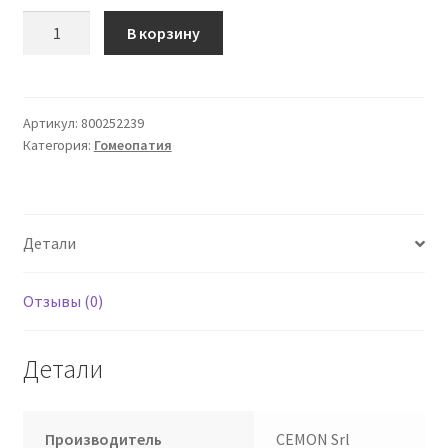
Количество
В корзину
товара
Pulsatilla
Pratensis
12lm
Артикул:
800252239
Категория:
Гомеопатия
Однодозовые
глобулы
Cemon
Детали
Отзывы (0)
Детали
Производитель
CEMON Srl