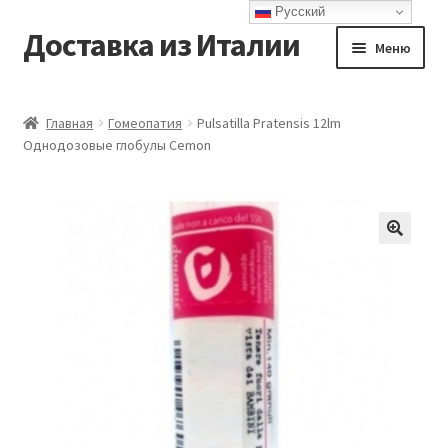
Русский
Доставка из Италии
Перейти
Перейти
Меню
к
к
навигации
содержимому
Главная
Главная
Гомеопатия
Pulsatilla Pratensis 12lm
Однодозовые глобулы Cemon
Доставка
Контакты
Корзина
Мой аккаунт
Оформление заказа