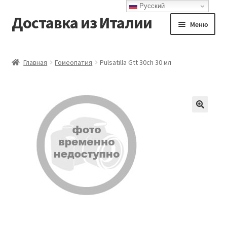
Русский
Доставка из Италии
Перейти
Перейти
Меню
к
к
навигации
содержимому
Главная
Главная
Гомеопатия
Pulsatilla Gtt 30ch 30 мл
Доставка
Контакты
Корзина
Мой аккаунт
Оформление заказа