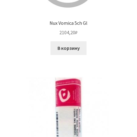
Nux Vomica 5ch Gl
2104,20
₽
В корзину