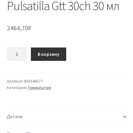
Pulsatilla Gtt 30ch 30 мл
2464,70
₽
Количество
В корзину
товара
Pulsatilla
Gtt
30ch
Артикул:
801546577
Категория:
Гомеопатия
30
мл
Детали