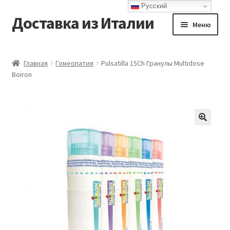
Русский
Доставка из Италии
Перейти
Перейти
Меню
к
к
навигации
содержимому
Главная
Главная
Гомеопатия
Pulsatilla 15Ch Гранулы Multidose
Boiron
Доставка
Контакты
Корзина
Мой аккаунт
Оформление заказа