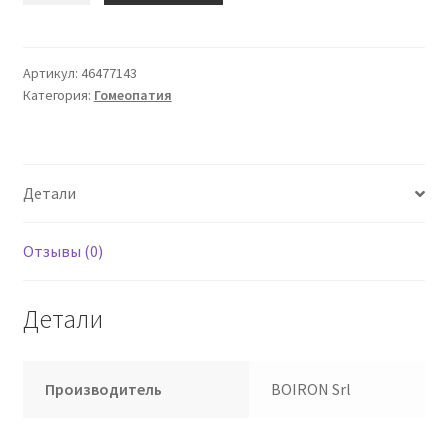
Pulsatilla
15Ch
Гранулы
Артикул:
46477143
Категория:
Гомеопатия
Multidose
Boiron
Детали
Отзывы (0)
Детали
Производитель
BOIRON Srl