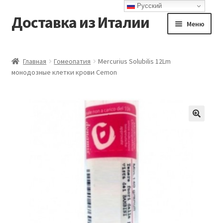
Русский
Доставка из Италии
Перейти
Перейти
Меню
к
к
навигации
содержимому
Главная
Главная
Гомеопатия
Mercurius Solubilis 12Lm
монодозные клетки крови Cemon
Доставка
Контакты
Корзина
Мой аккаунт
Оформление заказа