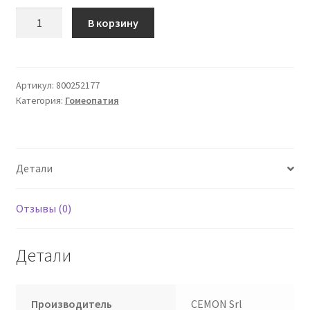
Количество
В корзину
товара
Mercurius
Solubilis
12Lm
Артикул:
800252177
Категория:
Гомеопатия
монодозные
клетки
крови
Cemon
Детали
Отзывы (0)
Детали
Производитель
CEMON Srl