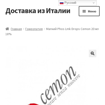
Русский
Доставка из Италии
Перейти
Перейти
Меню
к
к
навигации
содержимому
Главная
Главная
Гомеопатия
Магний Phos Lmk Drops Cemon 20 мл
18%
Доставка
Контакты
Корзина
Мой аккаунт
Оформление заказа