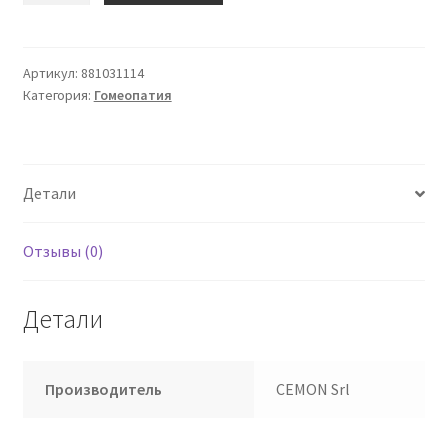
Магний
Phos
Lmk
Артикул:
881031114
Категория:
Гомеопатия
Drops
Cemon
20
мл
Детали
18%
Отзывы (0)
Детали
Производитель
CEMON Srl