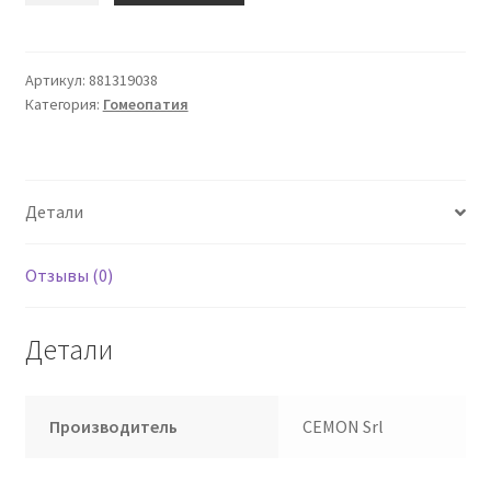
Lycopus
Virginicus
9ch
Артикул:
881319038
Категория:
Гомеопатия
капли
20
мл
Цемон
Детали
Отзывы (0)
Детали
Производитель
CEMON Srl