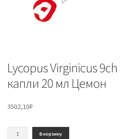
Lycopus Virginicus 9ch
капли 20 мл Цемон
3502,10
₽
Количество
В корзину
товара