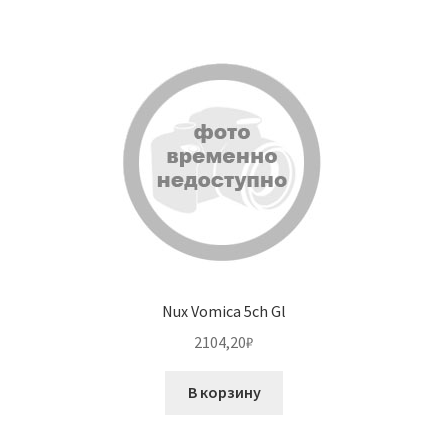
Nux Vomica 5ch Gl
2104,20
₽
В корзину