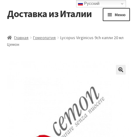
Русский
Доставка из Италии
Перейти
Перейти
Меню
к
к
навигации
содержимому
Главная
Главная
Гомеопатия
Lycopus Virginicus 9ch капли 20 мл
Цемон
Доставка
Контакты
Корзина
Мой аккаунт
Оформление заказа