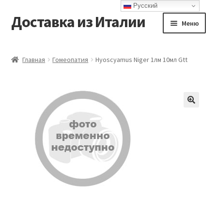
Русский
Доставка из Италии
Перейти
Перейти
Меню
к
к
навигации
содержимому
Главная
Главная
Гомеопатия
Hyoscyamus Niger 1лм 10мл Gtt
Доставка
Контакты
Корзина
Мой аккаунт
Оформление заказа