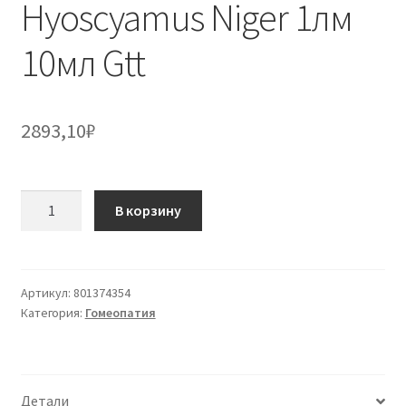
Hyoscyamus Niger 1лм
10мл Gtt
2893,10
₽
Количество
В корзину
товара
Hyoscyamus
Niger
1лм
Артикул:
801374354
Категория:
Гомеопатия
10мл
Gtt
Детали