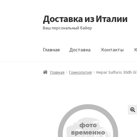
Доставка из Италии
Перейти
Перейти
к
к
Ваш персональный байер
навигации
содержимому
Главная
Доставка
Контакты
К
Главная
Доставка
Контакты
Корзина
Мой а
Главная
Гомеопатия
Hepar Sulfuris 30dh Gl