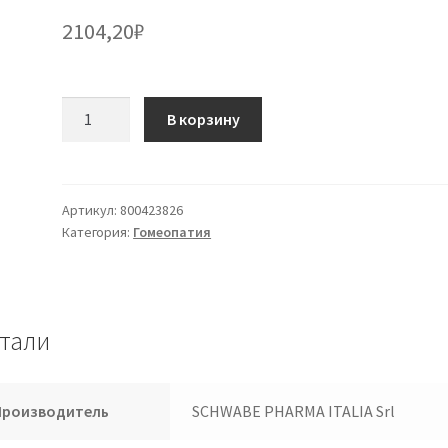
2104,20
₽
Количество
В корзину
товара
Hepar
Sulfuris
30dh
Артикул:
800423826
Категория:
Гомеопатия
Gl
Dhu
тали
Производитель
SCHWABE PHARMA ITALIA Srl