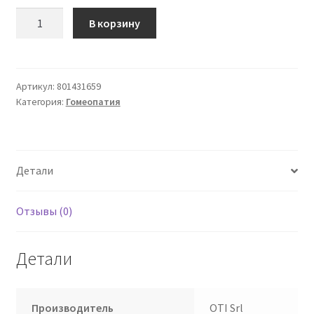
Количество
В корзину
товара
Delphinium
Stap
15
Артикул:
801431659
Категория:
Гомеопатия
Ch
70
OTI
Многодозовые
Детали
гранулы
Отзывы (0)
Детали
Производитель
OTI Srl