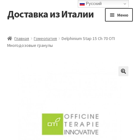
Русский
Доставка из Италии
Перейти
Перейти
Меню
к
к
навигации
содержимому
Главная
Главная
Гомеопатия
Delphinium Stap 15 Ch 70 OTI
Многодозовые гранулы
Доставка
Контакты
Корзина
Мой аккаунт
Оформление заказа