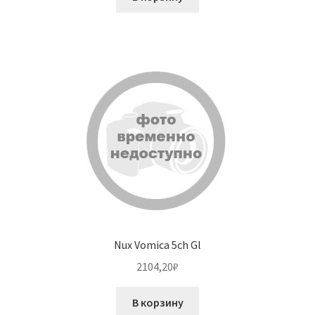
Nux Vomica 5ch Gl
2104,20
₽
В корзину