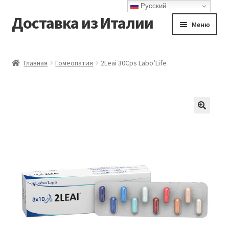
Русский
Доставка из Италии
Перейти
Перейти
Меню
к
к
навигации
содержимому
Главная
Главная
Гомеопатия
2Leai 30Cps Labo’Life
Доставка
Контакты
Корзина
Мой аккаунт
Оформление заказа