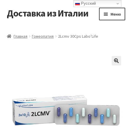
Русский
Доставка из Италии
Перейти
Перейти
Меню
к
к
навигации
содержимому
Главная
Главная
Гомеопатия
2Lcmv 30Cps Labo’Life
Доставка
Контакты
Корзина
Мой аккаунт
Оформление заказа