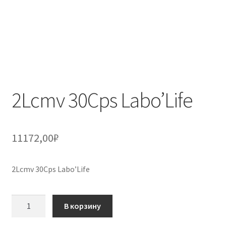
2Lcmv 30Cps Labo’Life
11172,00
₽
2Lcmv 30Cps Labo’Life
Количество
В корзину
товара
2Lcmv