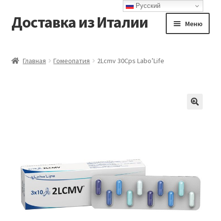
Русский
Доставка из Италии
Перейти
Перейти
Меню
к
к
навигации
содержимому
Главная
Главная
Гомеопатия
2Lcmv 30Cps Labo’Life
Доставка
Контакты
Корзина
Мой аккаунт
Оформление заказа