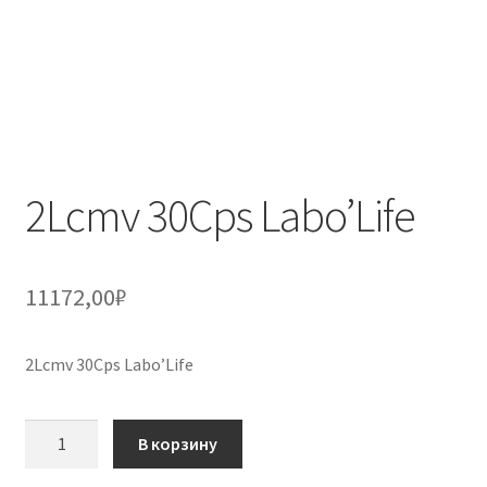
2Lcmv 30Cps Labo’Life
11172,00
₽
2Lcmv 30Cps Labo’Life
Количество
В корзину
товара
2Lcmv