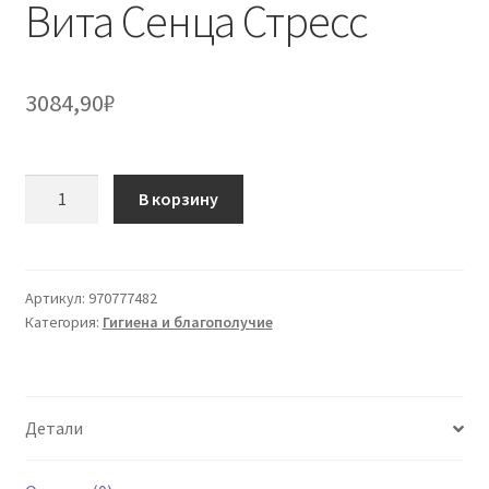
Вита Сенца Стресс
3084,90
₽
Количество
В корзину
товара
Вита
Сенца
Стресс
Артикул:
970777482
Категория:
Гигиена и благополучие
Детали