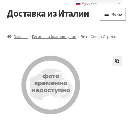
Русский
Доставка из Италии
Перейти
Перейти
Меню
к
к
навигации
содержимому
Главная
Главная
Гигиена и благополучие
Вита Сенца Стресс
Доставка
Контакты
Корзина
Мой аккаунт
Оформление заказа