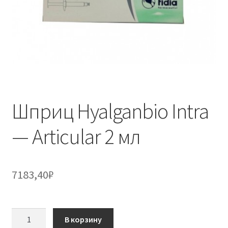
Шприц Hyalganbio Intra
— Articular 2 мл
7183,40
₽
Количество
В корзину
товара