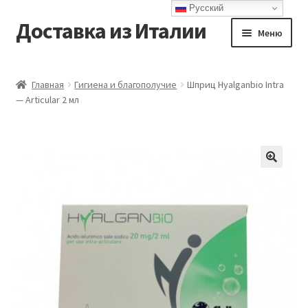
Русский
Доставка из Италии
Перейти
Перейти
Меню
к
к
навигации
содержимому
Главная
Главная
Гигиена и благополучие
Шприц Hyalganbio Intra
— Articular 2 мл
Доставка
Контакты
Корзина
Мой аккаунт
Оформление заказа