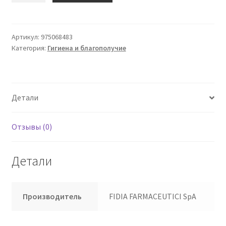
Шприц
Hyalganbio
Intra
Артикул:
975068483
Категория:
Гигиена и благополучие
-
Articular
2
мл
Детали
Отзывы (0)
Детали
Производитель
FIDIA FARMACEUTICI SpA