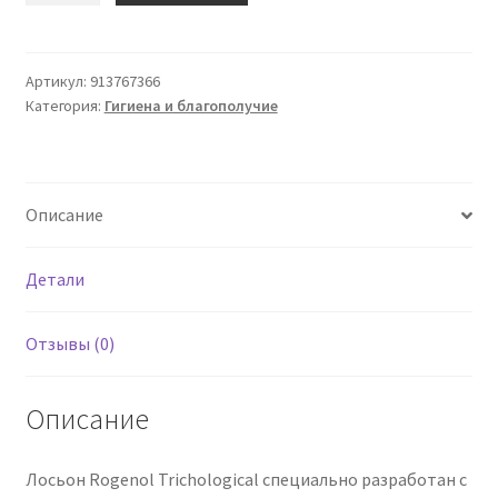
Рогенол
Лоз
Кап
Артикул:
913767366
Категория:
Гигиена и благополучие
Урто
100
мл
Описание
Детали
Отзывы (0)
Описание
Лосьон Rogenol Trichological специально разработан с