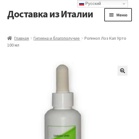
Русский
Доставка из Италии
Перейти
Перейти
Меню
к
к
навигации
содержимому
Главная
Главная
Гигиена и благополучие
Рогенол Лоз Кап Урто
100 мл
Доставка
Контакты
Корзина
Мой аккаунт
Оформление заказа