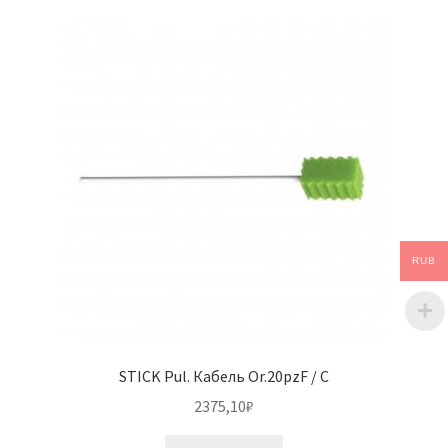
RUB
STICK Pul. Кабель Or.20pzF / C
2375,10
₽