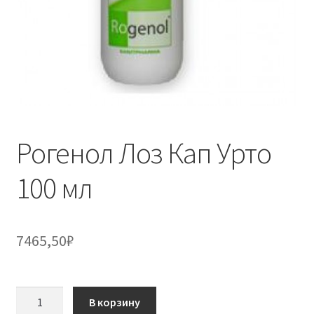
Рогенол Лоз Кап Урто
100 мл
7465,50
₽
Количество
В корзину
товара