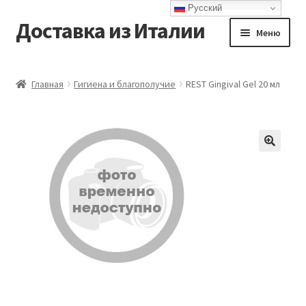
Русский
Доставка из Италии
Перейти
Перейти
Меню
к
к
навигации
содержимому
Главная
Главная
Гигиена и благополучие
REST Gingival Gel 20 мл
Доставка
Контакты
Корзина
Мой аккаунт
Оформление заказа