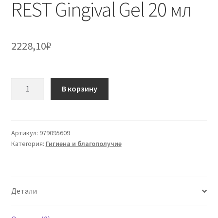
REST Gingival Gel 20 мл
2228,10
₽
Количество
В корзину
товара
REST
Gingival
Gel
Артикул:
979095609
Категория:
Гигиена и благополучие
20
мл
Детали