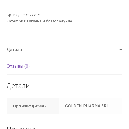
IPER
Спрей
Артикул:
979277050
Категория:
Гигиена и благополучие
50
мл
Детали
Отзывы (0)
Детали
Производитель
GOLDEN PHARMA SRL