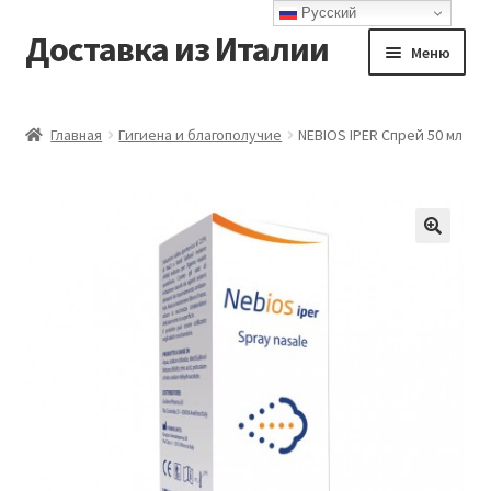
Русский
Доставка из Италии
Перейти
Перейти
Меню
к
к
навигации
содержимому
Главная
Главная
Гигиена и благополучие
NEBIOS IPER Спрей 50 мл
Доставка
Контакты
Корзина
Мой аккаунт
Оформление заказа