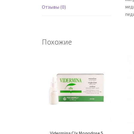
мед
Отзывы (0)
пед
Похожие
Vidermina Clx Monodose 5