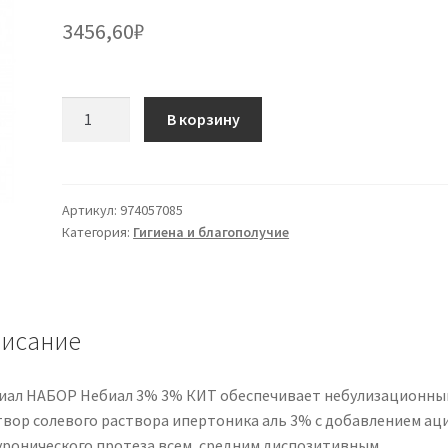
3456,60
₽
Количество
В корзину
товара
NEBIAL
3%
Kit
Артикул:
974057085
Категория:
Гигиена и благополучие
20fl
+
Spy-
Sol.
исание
иал НАБОР Небиал 3% 3% КИТ обеспечивает небулизационны
твор солевого раствора ипертоника аль 3% с добавлением ац
уронического протеза всем, средним диспозитивным