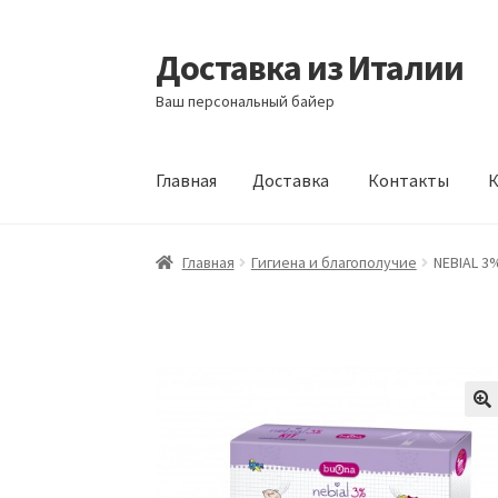
Доставка из Италии
Перейти
Перейти
к
к
Ваш персональный байер
навигации
содержимому
Главная
Доставка
Контакты
К
Главная
Доставка
Контакты
Корзина
Мой а
Главная
Гигиена и благополучие
NEBIAL 3%