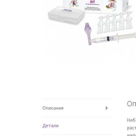
Оп
Описание
Неб
Детали
рас
иал