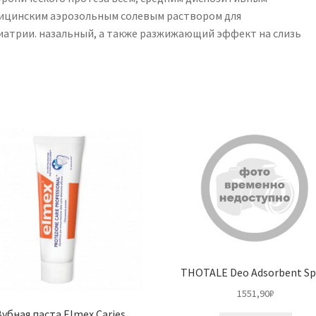
ицинским аэрозольным солевым раствором для
иатрии. назальный, а также разжижающий эффект на слизь
THOTALE Deo Adsorbent Sp
1551,90
₽
Зубная паста Elmex Caries