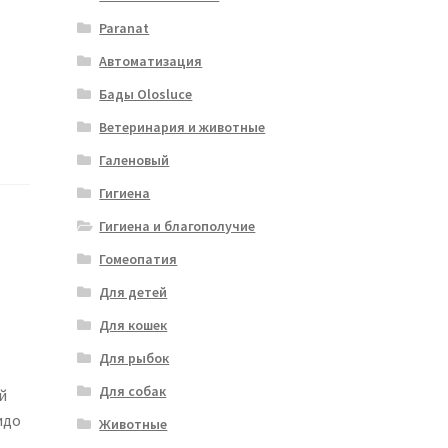
Paranat
Автоматизация
Бады Olosluce
Ветеринария и животные
Галеновый
Гигиена
Гигиена и благополучие
Гомеопатия
Для детей
Для кошек
Для рыбок
Для собак
й
идо
Животные