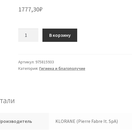
1777,30
₽
Количество
В корзину
товара
Klorane
Sh
Dry
Артикул:
975815933
Категория:
Гигиена и благополучие
Oats
Нат50мл
тали
Производитель
KLORANE (Pierre Fabre It. SpA)