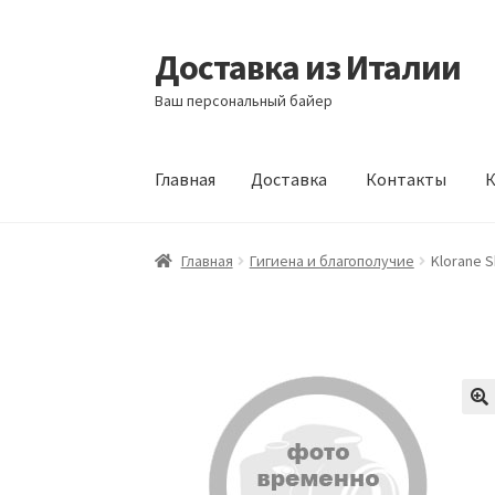
Доставка из Италии
Перейти
Перейти
к
к
Ваш персональный байер
навигации
содержимому
Главная
Доставка
Контакты
К
Главная
Доставка
Контакты
Корзина
Мой а
Главная
Гигиена и благополучие
Klorane S