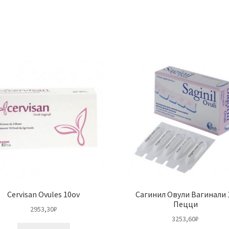
Cervisan Ovules 10ov
Сагинил Овули Вагинали 
Пецци
2953,30
₽
3253,60
₽