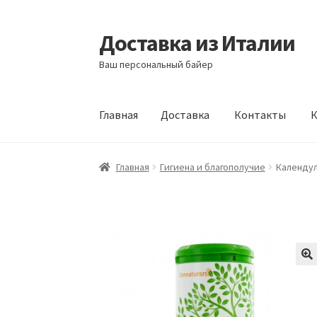
Доставка из Италии
Перейти
Перейти
к
к
Ваш персональный байер
навигации
содержимому
Главная
Доставка
Контакты
К
Главная
Доставка
Контакты
Корзина
Мой а
Главная
Гигиена и благополучие
Календул