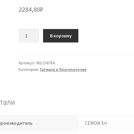
2284,80
₽
Количество
В корзину
товара
Календула
Талко
100г
Артикул:
901156784
Категория:
Гигиена и благополучие
Цемон
тали
Производитель
CEMON Srl