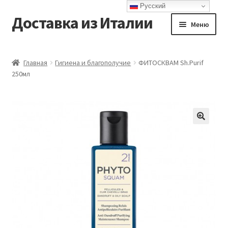
Русский
Доставка из Италии
Перейти
Перейти
Меню
к
к
навигации
содержимому
Главная
Главная
Гигиена и благополучие
ФИТОСКВАМ Sh.Purif
250мл
Доставка
Контакты
Корзина
Мой аккаунт
Оформление заказа