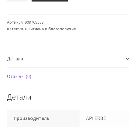
ДУШ
MICO
SPORT
Артикул:
908769553
Категория:
Гигиена и благополучие
VEG
500
мл
Детали
Отзывы (0)
Детали
Производитель
API ERBE