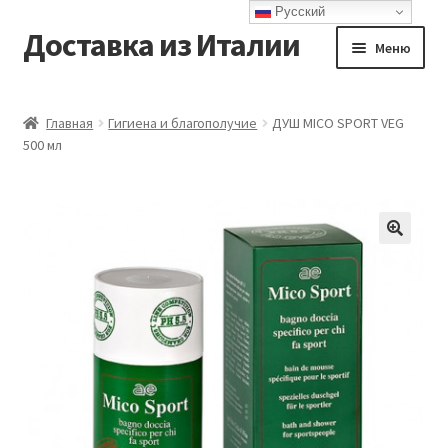
Русский
Доставка из Италии
Перейти
Перейти
Меню
к
к
навигации
содержимому
Главная
Главная
Гигиена и благополучие
ДУШ MICO SPORT VEG
500 мл
Доставка
Контакты
Корзина
Мой аккаунт
Оформление заказа