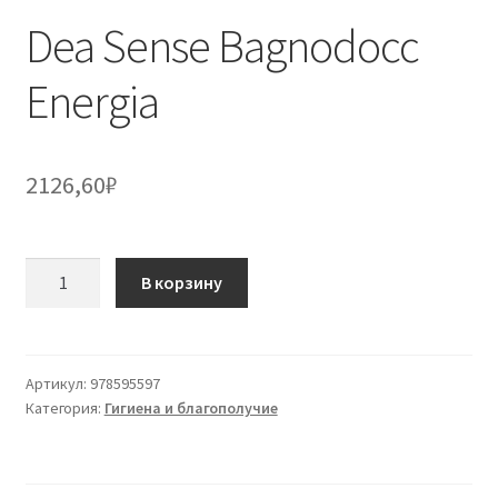
Dea Sense Bagnodocc
Energia
2126,60
₽
Количество
В корзину
товара
Dea
Sense
Bagnodocc
Артикул:
978595597
Категория:
Гигиена и благополучие
Energia