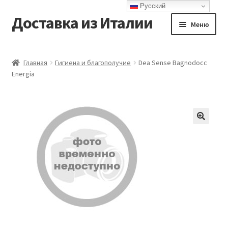
Русский
Доставка из Италии
Перейти
Перейти
Меню
к
к
навигации
содержимому
Главная
Главная
Гигиена и благополучие
Dea Sense Bagnodocc
Energia
Доставка
Контакты
Корзина
Мой аккаунт
Оформление заказа