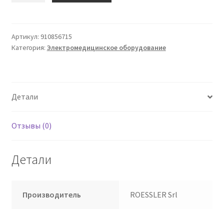
Тесто
ТЕСМЕД
Карика. Макс5-
Артикул:
910856715
Категория:
Электромедицинское оборудование
830
Детали
Отзывы (0)
Детали
Производитель
ROESSLER Srl