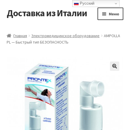
Русский
Доставка из Италии
Перейти
Перейти
Меню
к
к
навигации
содержимому
Главная
Главная
Электромедицинское оборудование
AMPOLLA
PL — Быстрый тип БЕЗОПАСНОСТЬ
Доставка
Контакты
Корзина
Мой аккаунт
Оформление заказа