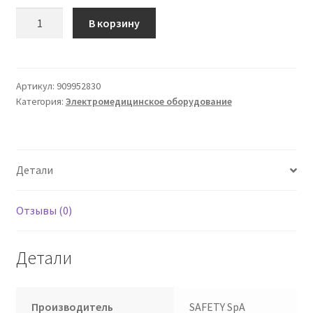
Количество
В корзину
товара
AMPOLLA
PL
-
Артикул:
909952830
Категория:
Электромедицинское оборудование
Быстрый
тип
БЕЗОПАСНОСТЬ
Детали
Отзывы (0)
Детали
Производитель
SAFETY SpA