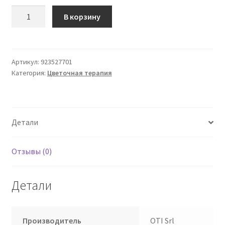
Количество
В корзину
товара
UNCARIA
Tomentosa
Mother
Артикул:
923527701
Категория:
Цветочная терапия
Настойка
100
мл
OTI
Детали
Отзывы (0)
Детали
Производитель
OTI Srl