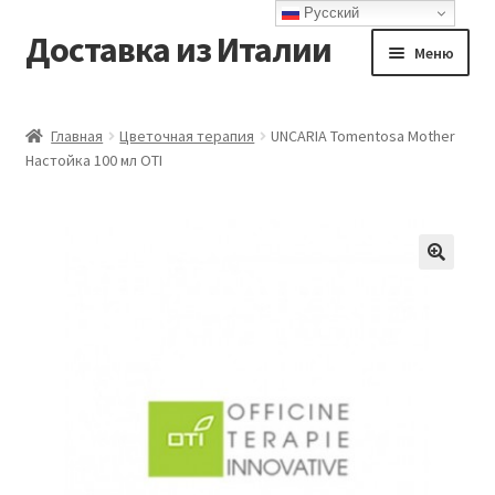
Русский
Доставка из Италии
Перейти
Перейти
Меню
к
к
навигации
содержимому
Главная
Главная
Цветочная терапия
UNCARIA Tomentosa Mother
Настойка 100 мл OTI
Доставка
Контакты
Корзина
Мой аккаунт
Оформление заказа