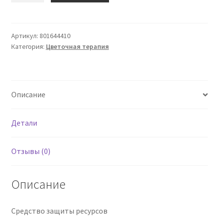
Спрей
Resource
Remedy
Артикул:
801644410
Категория:
Цветочная терапия
Spray
10
мл
Описание
Детали
Отзывы (0)
Описание
Средство защиты ресурсов