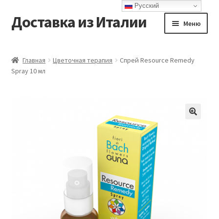
Русский
Доставка из Италии
Перейти
Перейти
Меню
к
к
навигации
содержимому
Главная
Главная
Цветочная терапия
Спрей Resource Remedy
Spray 10 мл
Доставка
Контакты
Корзина
Мой аккаунт
Оформление заказа