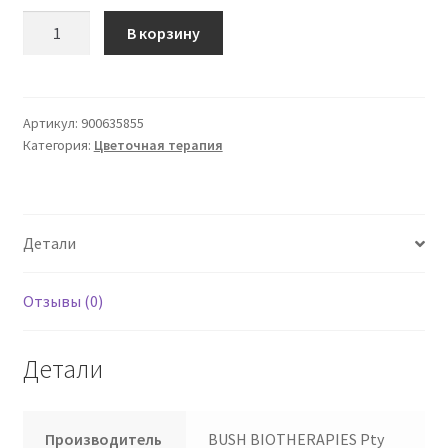
Количество
В корзину
товара
РОЗА
ПУСТЫННОЙ
ПУСТЫНИ
Артикул:
900635855
Категория:
Цветочная терапия
AUSTR15ML
GT
Детали
Отзывы (0)
Детали
Производитель
BUSH BIOTHERAPIES Pty