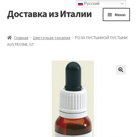
Русский
Доставка из Италии
Перейти
Перейти
Меню
к
к
навигации
содержимому
Главная
Главная
Цветочная терапия
РОЗА ПУСТЫННОЙ ПУСТЫНИ
AUSTR15ML GT
Доставка
Контакты
Корзина
Мой аккаунт
Оформление заказа