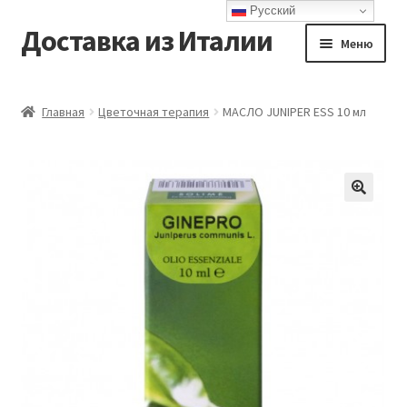
Русский
Доставка из Италии
Перейти
Перейти
Меню
к
к
навигации
содержимому
Главная
Главная
Цветочная терапия
МАСЛО JUNIPER ESS 10 мл
Доставка
Контакты
Корзина
Мой аккаунт
Оформление заказа