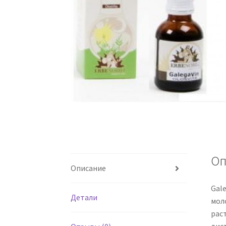
Оп
Описание
Gal
Детали
мол
рас