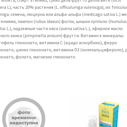
иллята, спирт этилико, сукко дель фрутто делла вите (vitis
fera L), часть 20% растения (L. officulumga vulenicga), из: finicul
mga. семена, люцерна или альфа-альфа (medicago sativa L.) м
ениями, лампон (rubus idaeus) фогли, шишки лупполо (humulus
lus L.), надземные части овса (avena sativa L.), эфирное масло
ного аниса (pimpinella anisum) фрутти. Витамин е минералы:
тофель глюконато, витамина С (ацидо аскорбико), ферро
конато, цинко глюконато, витамина D3 (колекальцифероло), 
конато, фолато, магнезио глюконато.