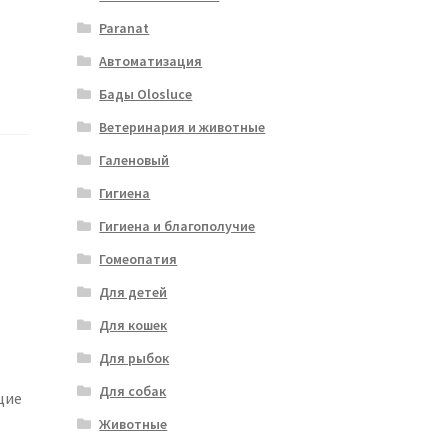
Paranat
Автоматизация
Бады Olosluce
Ветеринария и животные
Галеновый
Гигиена
Гигиена и благополучие
Гомеопатия
Для детей
Для кошек
Для рыбок
Для собак
щие
Животные