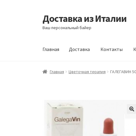
Доставка из Италии
Перейти
Перейти
к
к
Ваш персональный байер
навигации
содержимому
Главная
Доставка
Контакты
К
Главная
Доставка
Контакты
Корзина
Мой а
Главная
Цветочная терапия
ГАЛЕГАВИН 5