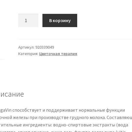
Количество
В корзину
товара
ГАЛЕГАВИН
50мл
Артикул:
920339049
Категория:
Цветочная терапия
исание
egaVin способствует и поддерживает нормальные функции
очной железы при производстве грудного молока. Составляю
тительные ингредиенты: водно-спиртовые экстракты (вода