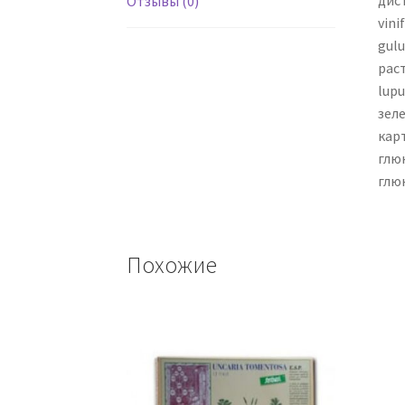
дист
Отзывы (0)
vini
gulu
раст
lupu
зеле
кар
глю
глю
Похожие