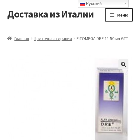
Русский
Доставка из Италии
Перейти
Перейти
Меню
к
к
навигации
содержимому
Главная
Главная
Цветочная терапия
FITOMEGA DRE 11 50 мл GTT
Доставка
Контакты
Корзина
Мой аккаунт
Оформление заказа