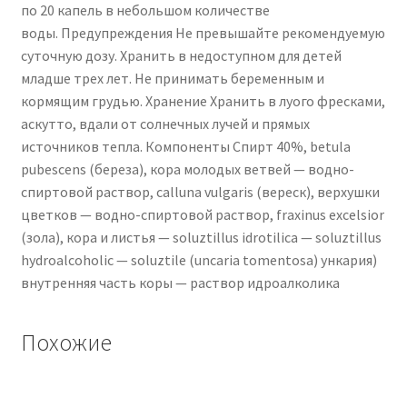
по 20 капель в небольшом количестве
воды. Предупреждения Не превышайте рекомендуемую
суточную дозу. Хранить в недоступном для детей
младше трех лет. Не принимать беременным и
кормящим грудью. Хранение Хранить в луого фресками,
аскутто, вдали от солнечных лучей и прямых
источников тепла. Компоненты Спирт 40%, betula
pubescens (береза), кора молодых ветвей — водно-
спиртовой раствор, calluna vulgaris (вереск), верхушки
цветков — водно-спиртовой раствор, fraxinus excelsior
(зола), кора и листья — soluztillus idrotilica — soluztillus
hydroalcoholic — soluztile (uncaria tomentosa) ункария)
внутренняя часть коры — раствор идроалколика
Похожие