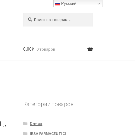
Русский
Искать:
Поиск
0,00
₽
0 товаров
Категории товаров
l.
Drmax
IBSA FARMACEUTICI