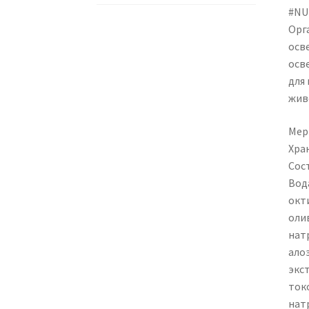
#NU
Орг
осв
осв
для
жив
Мер
Хра
Сос
Вод
окт
оли
натр
ало
экс
ток
нат