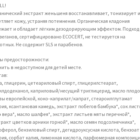
LL!
анический экстракт женьшеня восстанавливает, тонизирует 
етляет кожу, устраняя потемнения. Органическая кладония
ежает и обладает лёгким дезодорирующим эффектом. Подход
 веганов, сертифицировано ECOCERT, не тестируется на
отных. Не содержит SLS и парабенов.
ы предосторожности:
нить в недоступном для детей месте.
тав:
а, глицерин, цетеариловый спирт, глицерилстеарат,
илдодеканол, каприловый/несущий триглицерид, масло плод
вы европейской, коко-каприлат/капрат, стеароилглутамат
ия, ксантановая камедь, экстракт побегов бамбука*, сок лист
э вера*, масло шалфея*, экстракт листьев мяты перечной*,
тракт цветков арники горной*, масло семян подсолнечника*,
оферол, бензиловый спирт, дегидроуксусная кислота, бензоат
рия, сорбат калия, лимонная кислота, парфюмерная композици