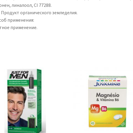
нен, линалоол, CI 77288.
= Продукт органического земледелия.
соб применения:
тное применение.