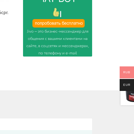
cpr.
RUB
EUR