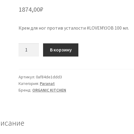
1874,00
₽
Крем для ног против усталости #LOVEMYJOB 100 мл.
Количество
В корзину
товара
#LOVEMYJOB
crema
antifatica
Артикул:
0af84de1ddd3
Категория:
Paranat
per
Бренд:
ORGANIC KITCHEN
piedi
100ml.
исание