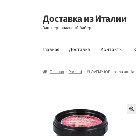
Доставка из Италии
Перейти
Перейти
к
к
Ваш персональный байер
навигации
содержимому
Главная
Доставка
Контакты
К
Главная
Доставка
Контакты
Корзина
Мой а
Главная
Paranat
#LOVEMYJOB crema antifati