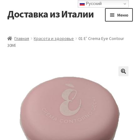
Русский
Доставка из Италии
Перейти
Перейти
Меню
к
к
навигации
содержимому
Главная
Главная
Красота и здоровье
01 E’ Crema Eye Contour
30Ml
Доставка
Контакты
Корзина
Мой аккаунт
Оформление заказа