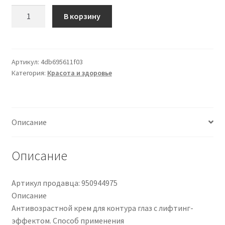
Количество
В корзину
товара
01
E'
Crema
Артикул:
4db695611f03
Категория:
Красота и здоровье
Eye
Contour
30Ml
Описание
Описание
Артикул продавца: 950944975
Описание
Антивозрастной крем для контура глаз с лифтинг-
эффектом. Способ применения