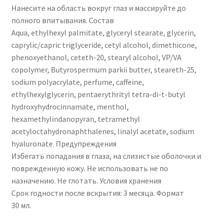
Нанесите на область вокруг глаз и массируйте до
полного впитывания. Состав
Aqua, ethylhexyl palmitate, glyceryl stearate, glycerin,
caprylic/capric triglyceride, cetyl alcohol, dimethicone,
phenoxyethanol, ceteth-20, stearyl alcohol, VP/VA
copolymer, Butyrospermum parkii butter, steareth-25,
sodium polyacrylate, perfume, caffeine,
ethylhexylglycerin, pentaerythrityl tetra-di-t-butyl
hydroxyhydrocinnamate, menthol,
hexamethylindanopyran, tetramethyl
acetyloctahydronaphthalenes, linalyl acetate, sodium
hyaluronate. Предупреждения
Избегать попадания в глаза, на слизистые оболочки и
поврежденную кожу. Не использовать не по
назначению. Не глотать. Условия хранения
Срок годности после вскрытия: 3 месяца. Формат
30 мл.