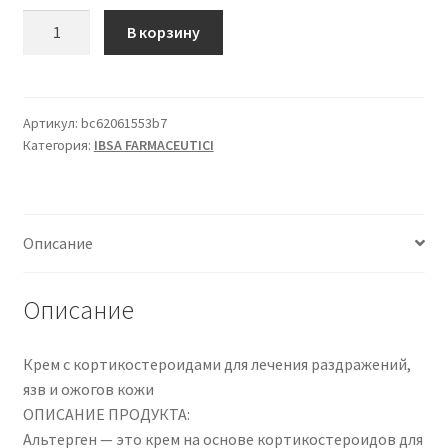
Количество
В корзину
товара
Altergen,
Crema
0,2%
Артикул:
bc62061553b7
Категория:
IBSA FARMACEUTICI
+
1%,
25
g
Описание
Описание
Крем с кортикостероидами для лечения раздражений,
язв и ожогов кожи
ОПИСАНИЕ ПРОДУКТА:
Альтерген — это крем на основе кортикостероидов для