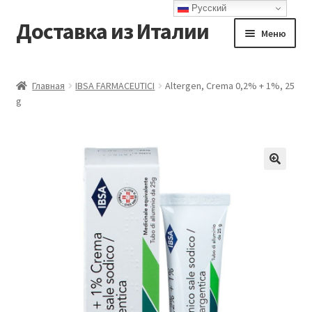
Русский
Доставка из Италии
Перейти
Перейти
Меню
к
к
навигации
содержимому
Главная
Главная
IBSA FARMACEUTICI
Altergen, Crema 0,2% + 1%, 25
g
Доставка
Контакты
Корзина
Мой аккаунт
Оформление заказа