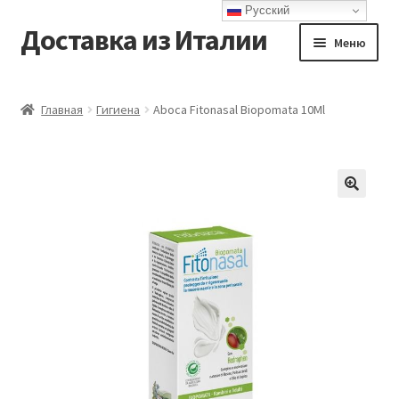
Русский
Доставка из Италии
Перейти
Перейти
Меню
к
к
навигации
содержимому
Главная
Главная
Гигиена
Aboca Fitonasal Biopomata 10Ml
Доставка
Контакты
Корзина
Мой аккаунт
Оформление заказа