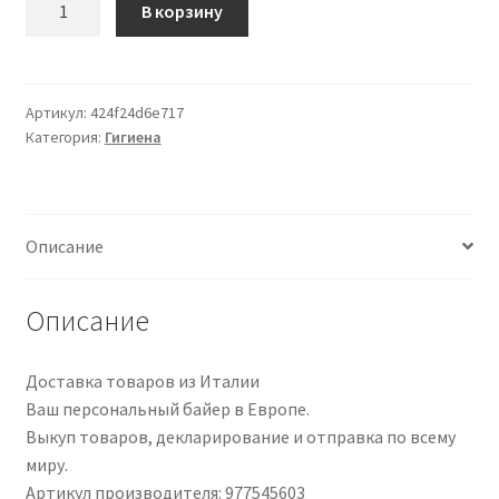
В корзину
товара
Aboca
Fitonasal
Biopomata
Артикул:
424f24d6e717
Категория:
Гигиена
10Ml
Описание
Описание
Доставка товаров из Италии
Ваш персональный байер в Европе.
Выкуп товаров, декларирование и отправка по всему
миру.
Артикул производителя: 977545603