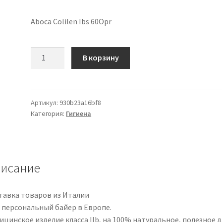
Aboca Colilen Ibs 60Opr
Количество
В корзину
товара
Aboca
Colilen
Ibs
Артикул:
930b23a16bf8
Категория:
Гигиена
60Opr
исание
тавка товаров из Италии
 персональный байер в Европе.
цинское изделие класса IIb, на 100% натуральное, полезное д