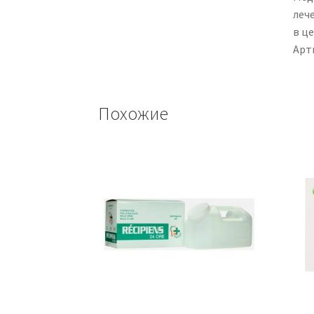
леч
в це
Арт
Похожие