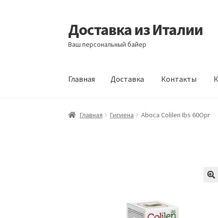
Доставка из Италии
Перейти
Перейти
к
к
Ваш персональный байер
навигации
содержимому
Главная
Доставка
Контакты
К
Главная
Доставка
Контакты
Корзина
Мой а
Главная
Гигиена
Aboca Colilen Ibs 60Opr