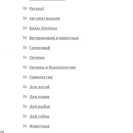
Paranat
Автоматизация
Бады Olosluce
Ветеринария и животные
Галеновый
Гигиена
Гигиена и благополучие
Гомеопатия
Для детей
Для кошек
Для рыбок
Для собак
Животные
ля