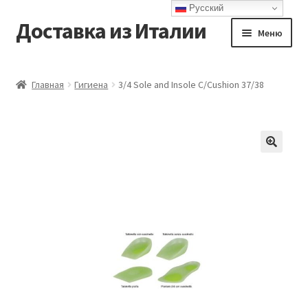
Русский
Доставка из Италии
Перейти
Перейти
Меню
к
к
навигации
содержимому
Главная
Главная
Гигиена
3/4 Sole and Insole C/Cushion 37/38
Доставка
Контакты
Корзина
Мой аккаунт
Оформление заказа