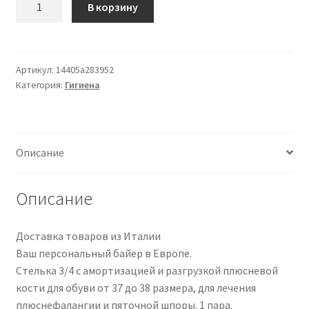
В корзину
товара
3/4
Sole
and
Артикул:
14405a283952
Категория:
Гигиена
Insole
C/Cushion
37/38
Описание
Описание
Доставка товаров из Италии
Ваш персональный байер в Европе.
Стелька 3/4 с амортизацией и разгрузкой плюсневой
кости для обуви от 37 до 38 размера, для лечения
плюснефалангии и пяточной шпоры. 1 пара.