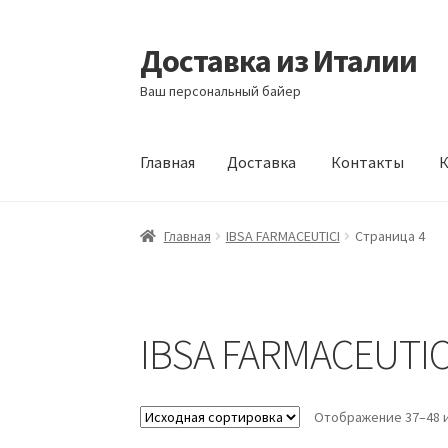
Доставка из Италии
Перейти
Перейти
к
к
Ваш персональный байер
навигации
содержимому
Главная
Доставка
Контакты
К
Главная
Доставка
Контакты
Корзина
Мой а
Главная
IBSA FARMACEUTICI
Страница 4
IBSA FARMACEUTIC
Отображение 37–48 и