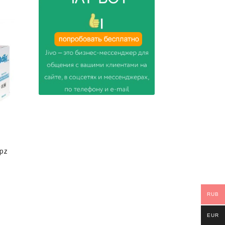
0pz
RUB
EUR