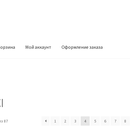
орзина
Мой аккаунт
Оформление заказа
ккаунт
Оформление заказа
I
з 87
1
2
3
4
5
6
7
8