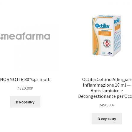
NORMOTIR 30*Cps molli
Octilia Collirio Allergia e
Infiammazione 10 ml —
4320,00
₽
Antistaminico e
Decongestionante per Occ
В корзину
2456,00
₽
В корзину