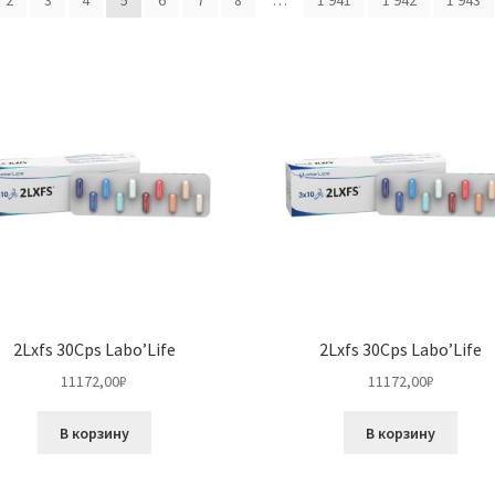
2
3
4
5
6
7
8
…
1 941
1 942
1 943
2Lxfs 30Cps Labo’Life
2Lxfs 30Cps Labo’Life
11172,00
₽
11172,00
₽
В корзину
В корзину