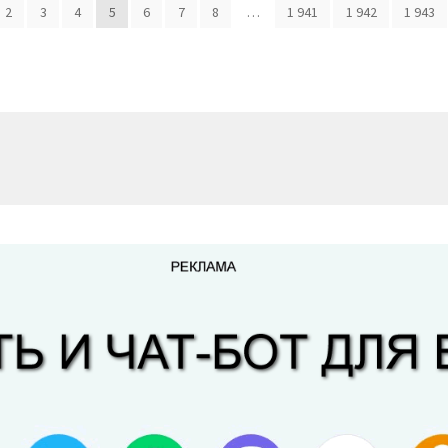
2
3
4
5
6
7
8
…
1 941
1 942
1 943