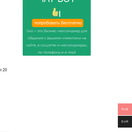
и 20
RUB
EUR