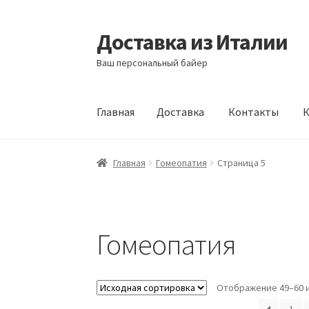
Доставка из Италии
Перейти
Перейти
к
к
Ваш персональный байер
навигации
содержимому
Главная
Доставка
Контакты
К
Главная
Доставка
Контакты
Корзина
Мой а
Главная
Гомеопатия
Страница 5
Гомеопатия
Отображение 49–60 и