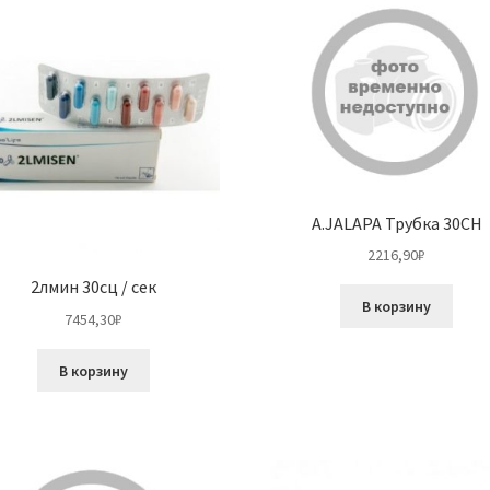
A.JALAPA Трубка 30CH
2216,90
₽
2лмин 30сц / сек
В корзину
7454,30
₽
В корзину