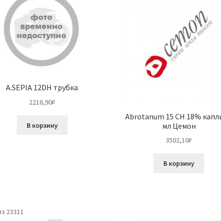
A.SEPIA 12DH трубка
2216,90
₽
Abrotanum 15 CH 18% капл
В корзину
мл Цемон
3502,10
₽
В корзину
з 23311