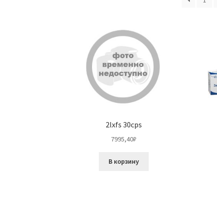
1
2lxfs 30cps
7995,40
₽
В корзину