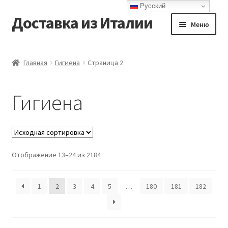
Русский
Доставка из Италии
Перейти
Перейти
Меню
к
к
навигации
содержимому
Главная
Главная
Гигиена
Страница 2
Доставка
Гигиена
Контакты
Корзина
Отображение 13–24 из 2184
Мой аккаунт
Оформление заказа
1
2
3
4
5
…
180
181
182