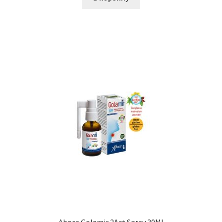
Aboca Golamir 2Act Spray 30Ml