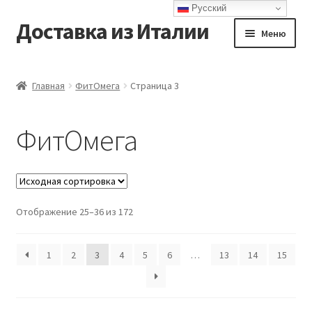
Русский
Доставка из Италии
Перейти
Перейти
Меню
к
к
навигации
содержимому
Главная
Главная
ФитОмега
Страница 3
Доставка
ФитОмега
Контакты
Корзина
Отображение 25–36 из 172
Мой аккаунт
Оформление заказа
1
2
3
4
5
6
…
13
14
15