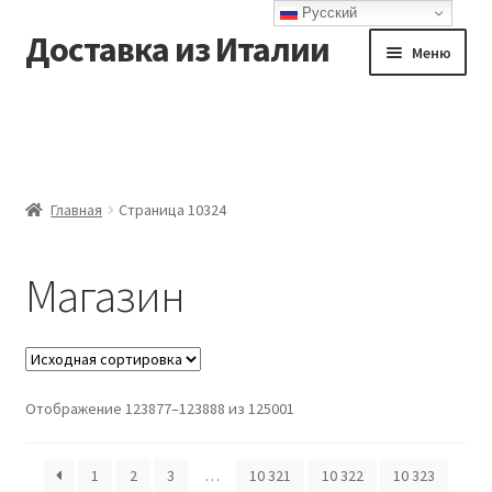
Русский
Доставка из Италии
Перейти
Перейти
Меню
к
к
навигации
содержимому
Главная
Доставка
Главная
Страница 10324
Контакты
Магазин
Корзина
Мой аккаунт
Оформление заказа
Отображение 123877–123888 из 125001
1
2
3
…
10 321
10 322
10 323