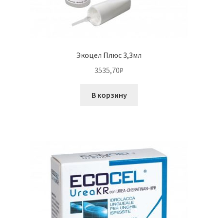
Экоцел Плюс 3,3мл
3535,70
₽
В корзину