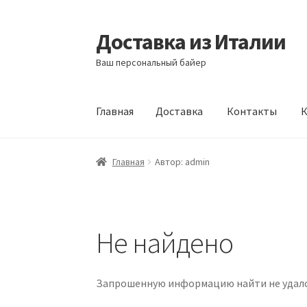
Доставка из Италии
Перейти
Перейти
к
к
Ваш персональный байер
навигации
содержимому
Главная
Доставка
Контакты
К
Главная
Доставка
Контакты
Корзина
Мой а
Главная
Автор: admin
Не найдено
Запрошенную информацию найти не удалось