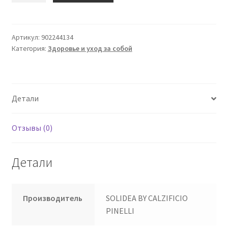
Наоми
30
Колготки
Артикул:
902244134
Категория:
Здоровье и уход за собой
Модель
Бронзо
2
-
Детали
М
Отзывы (0)
Детали
Производитель
SOLIDEA BY CALZIFICIO
PINELLI