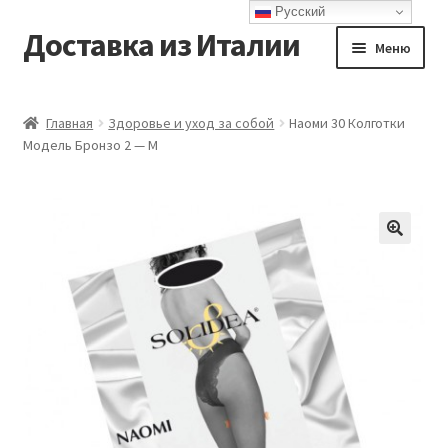
Русский
Доставка из Италии
Перейти
Перейти
Меню
к
к
навигации
содержимому
Главная
Главная
Здоровье и уход за собой
Наоми 30 Колготки
Модель Бронзо 2 — М
Доставка
Контакты
Корзина
Мой аккаунт
Оформление заказа