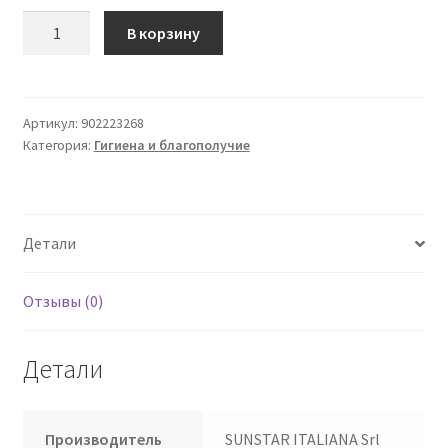
Количество
В корзину
товара
Жевательная
резинка
Proxabrush
Артикул:
902223268
Категория:
Гигиена и благополучие
512
Scov
8шт.
Детали
Отзывы (0)
Детали
Производитель
SUNSTAR ITALIANA Srl