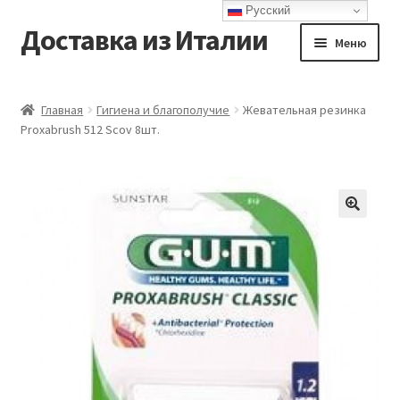
Русский
Доставка из Италии
Перейти
Перейти
Меню
к
к
навигации
содержимому
Главная
Главная
Гигиена и благополучие
Жевательная резинка
Proxabrush 512 Scov 8шт.
Доставка
Контакты
Корзина
Мой аккаунт
Оформление заказа